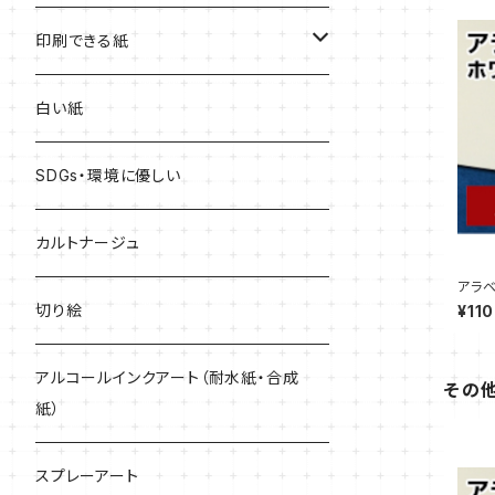
赤系
印刷できる紙
青系
レーザープリンター専用
白い紙
黄色系
インクジェットプリンター専用
SDGs・環境に優しい
緑系
どんなプリンターでも印刷できる
カルトナージュ
アラベ
プル販
紫系
切り絵
¥110
黒・グレー系
アルコールインクアート（耐水紙・合成
その
紙）
キラキラ
スプレーアート