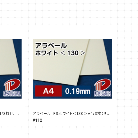
4/3枚【サン
アラベール-FSホワイト＜130＞A4/3枚【サン
プル販売】
¥110