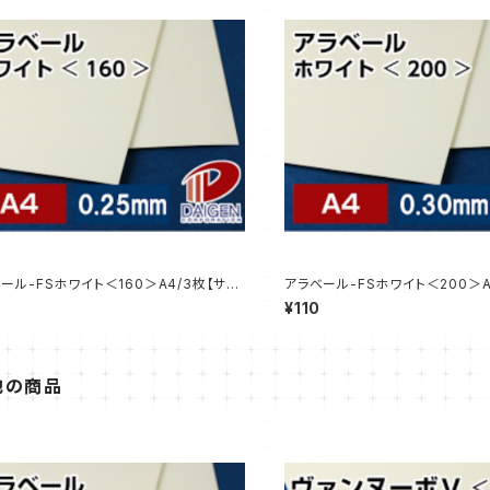
ール-FSホワイト＜160＞A4/3枚【サン
アラベール-FSホワイト＜200＞A
売】
プル販売】
¥110
他の商品