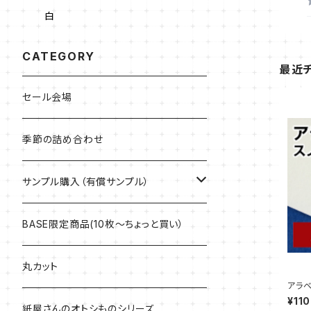
白
CATEGORY
最近
セール会場
季節の詰め合わせ
サンプル購入（有償サンプル）
ケント紙・ぬり絵専用紙
BASE限定商品(10枚～ちょっと買い）
アラベール
丸カット
アラベ
枚【サ
¥110
マルチプリンター用紙・インクジェット専
紙屋さんのオトシものシリーズ