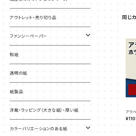
用紙
同じ
アウトレット・売り切り品
上質紙・ヴァンヌーボ
ファンシーペーパー
耐水紙・キャストコート紙・ゼッケン
タント
和紙
和紙・その他
マーメイド
透明の紙
厚紙
紙製品
洋裁・ラッピング（大きな紙）・厚い紙
アラベ
プル販
¥110
カラーバリエーションのある紙