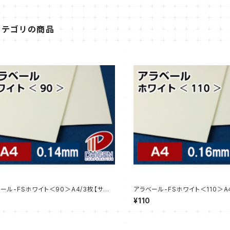
カテゴリの商品
ール-FSホワイト＜90＞A4/3枚【サン
アラベール-FSホワイト＜110＞A
売】
プル販売】
¥110