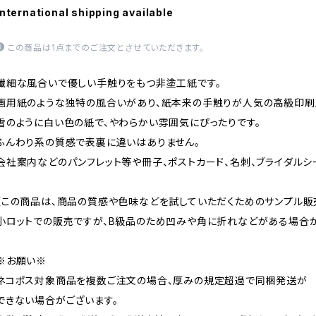
International shipping available
この商品は1点までのご注文とさせていただきます。
繊細な風合いで優しい手触りをもつ非塗工紙です。
画用紙のような独特の風合いがあり、紙本来の手触りが人気の高級印刷
雪のように白い色の紙で、やわらかい雰囲気にぴったりです。
ふんわり系の質感で表裏に違いはありません。
会社案内などのパンフレット等や冊子、ポストカード、名刺、ブライダルシ
【この商品は、商品の質感や色味などを試していただくためのサンプル販
小ロットでの販売ですが、B級品のため凹みや角に折れなどがある場合が
※お願い※
ネコポス対象商品を複数ご注文の場合、厚みの規定超過で同梱発送が
できない場合がございます。