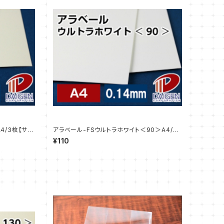
4/3枚【サン
アラベール-FSウルトラホワイト＜90＞A4/3
枚【サンプル販売】
¥110