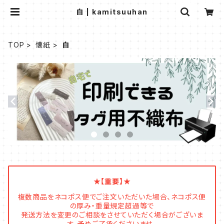
白 | kamitsuuhan
TOP
懐紙
白
★【重要】★
複数商品をネコポス便でご注文いただいた場合、ネコポス便
の厚み・重量規定超過等で
発送方法を変更のご相談をさせていただく場合がございま
す。予めご了承くださいませ。