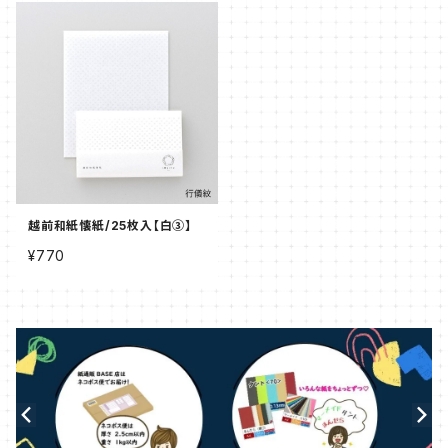
越前和紙懐紙/25枚入【白③】
¥770