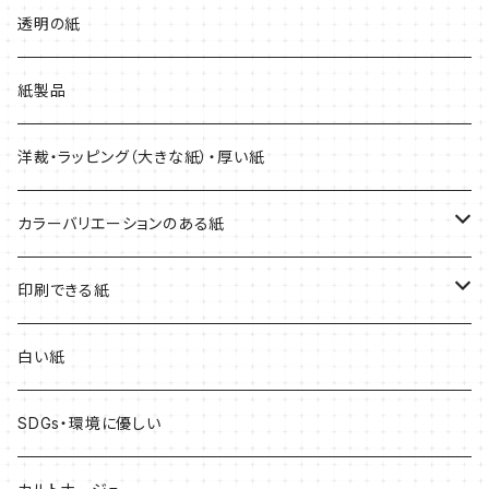
厚紙
マーメイド
透明の紙
紙製品
洋裁・ラッピング（大きな紙）・厚い紙
カラーバリエーションのある紙
赤系
印刷できる紙
青系
レーザープリンター専用
白い紙
黄色系
インクジェットプリンター専用
SDGs・環境に優しい
緑系
どんなプリンターでも印刷できる