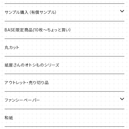
サンプル購入（有償サンプル）
ケント紙・ぬり絵専用紙
BASE限定商品(10枚～ちょっと買い）
アラベール
丸カット
マルチプリンター用紙・インクジェット専用紙
紙屋さんのオトシものシリーズ
上質紙・ヴァンヌーボ
アウトレット・売り切り品
耐水紙・キャストコート紙・ゼッケン
ファンシーペーパー
和紙・その他
タント
和紙