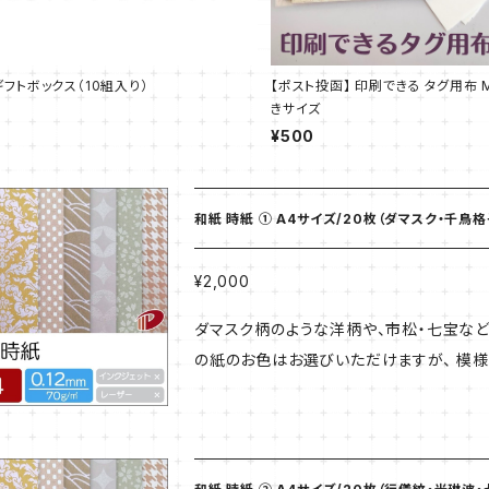
フトボックス（10組入り）
【ポスト投函】 印刷できる タグ用布 Mi
きサイズ
¥500
和紙 時紙 ① A4サイズ/20枚（ダマスク・千鳥
¥2,000
ダマスク柄のような洋柄や、市松・七宝など
の紙のお色はお選びいただけますが、 模様
使いいただけます。 ★こちらの商品はご注文より3〜5営業日程お時間を頂きます ※お願い※ ネコポス
対象商品を複数ご注文の場合、厚みの規定
の際は発送についてお問い合わせくださいませ。 【商品番号027350】 【商品説明】 厚さ B
70g/㎡ サイズ A4 （210×297） 20枚入