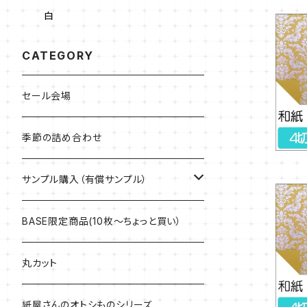
白
CATEGORY
セール会場
季節の詰め合わせ
サンプル購入（有償サンプル）
ケント紙・ぬり絵専用紙
BASE限定商品(10枚～ちょっと買い）
アラベール
丸カット
マルチプリンター用紙・インクジェット専
紙屋さんのオトシものシリーズ