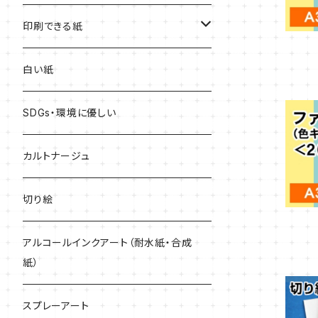
赤系
印刷できる紙
青系
レーザープリンター専用
白い紙
黄色系
インクジェットプリンター専用
SDGs・環境に優しい
緑系
どんなプリンターでも印刷できる
カルトナージュ
紫系
切り絵
黒・グレー系
アルコールインクアート（耐水紙・合成
紙）
キラキラ
スプレーアート