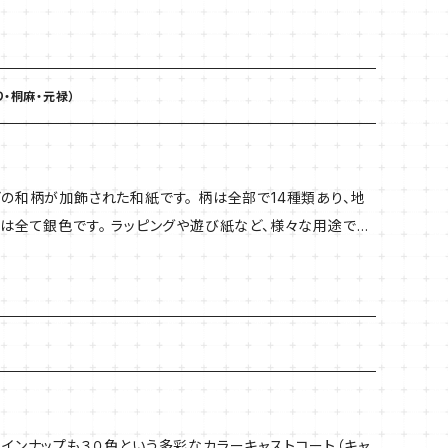
【商品説明】 厚さ B 0.12mm 70g/㎡ サイズ 4切判（400×550） 4枚入
り・桐麻・元禄）
の和柄が加飾された和紙です。 柄は全部で14種類あり、地
は全て銀色です。 ラッピングや遊び紙など、様々な用途でお
【商品説明】 厚さ B 0.12mm 70g/㎡ サイズ 4切判（400×550） 4枚入
インナップも３０色という多彩なカラーキャストコート（キャ