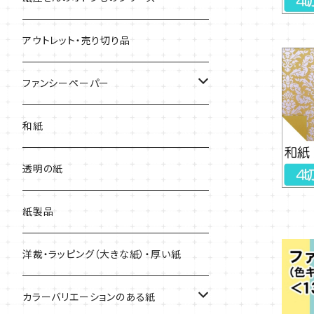
用紙
アウトレット・売り切り品
上質紙・ヴァンヌーボ
ファンシーペーパー
耐水紙・キャストコート紙・ゼッケン
タント
和紙
和紙・その他
マーメイド
透明の紙
厚紙
紙製品
洋裁・ラッピング（大きな紙）・厚い紙
カラーバリエーションのある紙