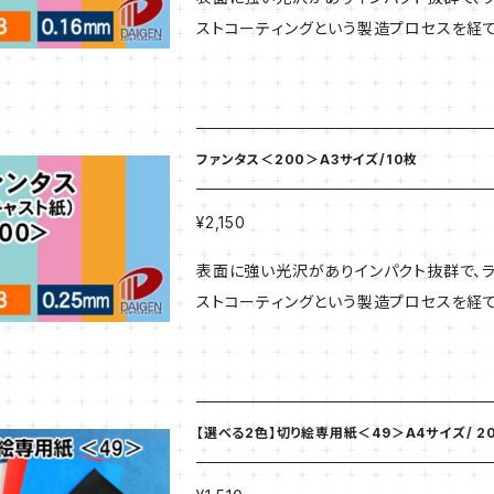
ストコーティングという製造プロセスを経
す。 表はムラのない鏡面光沢と鮮やかな色
ートにおすすめの紙です。 ※モニタ上での色表現には限界があるため、実際の紙色とは異なる場合がご
ざいます。 【商品番号011110】 【商品説明】 厚さ C（0.16mm）157g/㎡ サイズ A3（297×420） 10枚
入
ファンタス＜200＞A3サイズ/10枚
¥2,150
表面に強い光沢がありインパクト抜群で、ラ
ストコーティングという製造プロセスを経
す。 表はムラのない鏡面光沢と鮮やかな色
ートにおすすめの紙です。 ※モニタ上での色表現には限界があるため、実際の紙色とは異なる場合がご
ざいます。 【商品番号011130】 【商品説明】 厚さ C（0.16mm）157g/㎡ サイズ A3（297×420） 10枚
入
【選べる2色】切り絵専用紙＜49＞A4サイズ/ 2