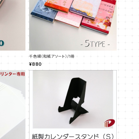
千色綴（和紙アソート）/1冊
¥880