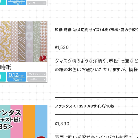
使いいただけます。 ★こちらの商品はご注文より3〜5営業日程お時間を頂きます 【商品番号027353】
和紙 時紙 ③ 4切判サイズ/4枚（市松・鹿の子絞
¥1,530
ダマスク柄のような洋柄や、市松・七宝など
の紙のお色はお選びいただけますが、 模様
使いいただけます。 ★こちらの商品はご注文より3〜5営業日程お時間を頂きます 【商品番号027353】
ファンタス＜135＞A3サイズ/10枚
¥1,890
表面に強い光沢がありインパクト抜群で、ラ