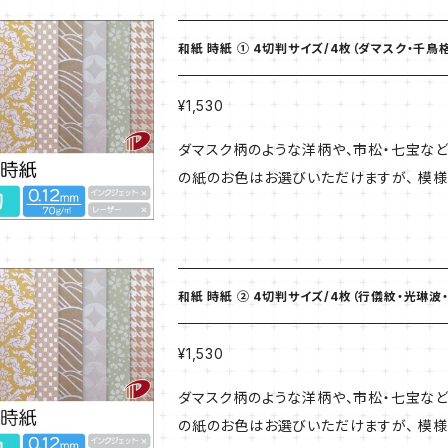
の際は発送についてお問い合わせくださいませ。 【商品番号027350】 【商品説明】 厚さ B
70g/㎡ サイズ A4 （210×297） 20枚入
和紙 時紙 ① 4切判サイズ/4枚（ダマスク・千鳥
¥1,530
ダマスク柄のような洋柄や、市松・七宝など
の紙のお色はお選びいただけますが、 模様
使いいただけます。 ★こちらの商品はご注文より3〜5営業日程お時間を頂きます 【商品番号027353】
和紙 時紙 ② 4切判サイズ/4枚（行儀紋・光琳波
¥1,530
ダマスク柄のような洋柄や、市松・七宝など
の紙のお色はお選びいただけますが、 模様