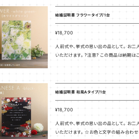
ｍｍ×２枚重ね) 付属品：スタンド金具（壁
刷）
結婚証明書 フラワータイプ/1台
¥18,700
人前式や、挙式の思い出の品として。 お
いただけます。 ?注意? この商品は納期
ごに入れてご注文いただきました場合、こ
はご注意ください。 納期についてご了承の上ご注文くださいませ。 
ｍｍ×２枚重ね) 付属品：スタンド金具（壁
刷）
結婚証明書 和風Aタイプ/1台
¥18,700
人前式や、挙式の思い出の品として。 お
いただけます。 ☆お色と文字の組み合わせ