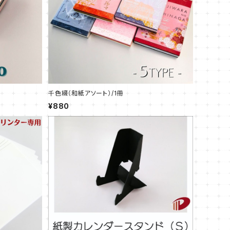
千色綴（和紙アソート）/1冊
¥880