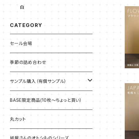
白
CATEGORY
セール会場
季節の詰め合わせ
サンプル購入（有償サンプル）
ケント紙・ぬり絵専用紙
BASE限定商品(10枚～ちょっと買い）
アラベール
丸カット
マルチプリンター用紙・インクジェット専
紙屋さんのオトシものシリーズ