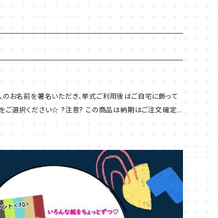
時にかごに入れてご注文いただきました場合、こちらの商品の
の場合はご注意ください。 納期についてご了承の上ご注文く
ー印刷）
二人のお名前を署名いただき、挙式ご利用後はご自宅に飾って
をご選択ください☆ ?注意? この商品は納期はご注文確定
時にかごに入れてご注文いただきました場合、こちらの商品の
の場合はご注意ください。 納期についてご了承の上ご注文く
ー印刷）