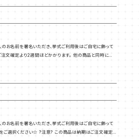
掛け不可） 印 刷：UV印刷（文字：白印刷 柄：カラー印
二人のお名前を署名いただき、挙式ご利用後はご自宅に飾って
はご注文確定より2週間ほどかかります。 他の商品と同時にか
ちらの商品の納期に合わせての発送となります。お急ぎの場合
素 材：アクリル 厚 さ：６ｍｍ(３
掛け不可） 印 刷：UV印刷（文字：白印刷 柄：カラー印
二人のお名前を署名いただき、挙式ご利用後はご自宅に飾って
をご選択ください☆ ?注意? この商品は納期はご注文確定