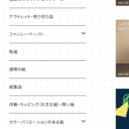
用紙
アウトレット・売り切り品
上質紙・ヴァンヌーボ
ファンシーペーパー
耐水紙・キャストコート紙・ゼッケン
タント
和紙
和紙・その他
マーメイド
透明の紙
厚紙
紙製品
洋裁・ラッピング（大きな紙）・厚い紙
カラーバリエーションのある紙