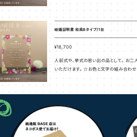
より2週間ほどかかります。 他の商品と同
納期に合わせての発送となります。お急ぎ
ださいませ。 素 材：アクリル 厚 さ：６ｍｍ(３ｍｍ×２枚重ね) 付属品：スタンド金具（壁掛け不可）
印 刷：UV印刷（文字：白印刷 柄：カラ
結婚証明書 和風Bタイプ/1台
¥18,700
人前式や、挙式の思い出の品として。 お
いただけます。 ☆お色と文字の組み合わせ
より2週間ほどかかります。 他の商品と同
納期に合わせての発送となります。お急ぎ
ださいませ。 素 材：アクリル 厚 さ：６ｍｍ(３ｍｍ×２枚重ね) 付属品：スタンド金具（壁掛け不可）
印 刷：UV印刷（文字：白印刷 柄：カラ