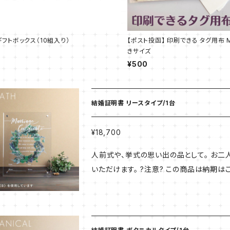
フトボックス（10組入り）
【ポスト投函】 印刷できる タグ用布 Mi
きサイズ
¥500
結婚証明書 リースタイプ/1台
¥18,700
人前式や、挙式の思い出の品として。 お
いただけます。 ?注意? この商品は納期
ごに入れてご注文いただきました場合、こ
はご注意ください。 納期についてご了承の上ご注文くださいませ。 
ｍｍ×２枚重ね) 付属品：スタンド金具（壁
刷）