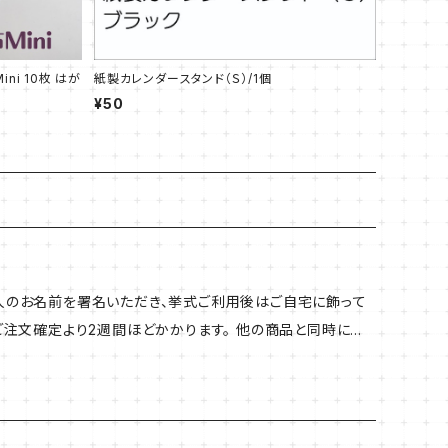
ni 10枚 はが
紙製カレンダースタンド（Ｓ）/1個
¥50
二人のお名前を署名いただき、挙式ご利用後はご自宅に飾って
はご注文確定より2週間ほどかかります。 他の商品と同時にか
ちらの商品の納期に合わせての発送となります。お急ぎの場合
素 材：アクリル 厚 さ：６ｍｍ(３
掛け不可） 印 刷：UV印刷（文字：白印刷 柄：カラー印