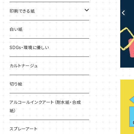
赤系
印刷できる紙
青系
レーザープリンター専用
白い紙
黄色系
インクジェットプリンター専用
SDGs・環境に優しい
緑系
どんなプリンターでも印刷できる
カルトナージュ
紫系
切り絵
黒・グレー系
アルコールインクアート（耐水紙・合成
紙）
キラキラ
スプレーアート