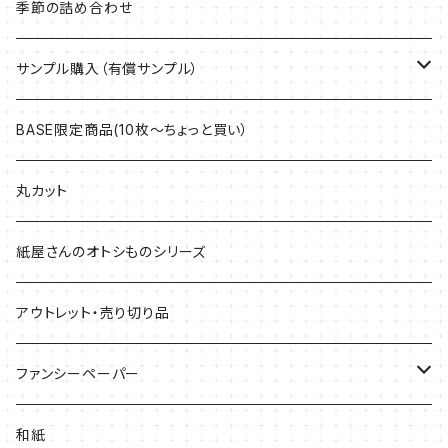
季節の詰め合わせ
サンプル購入（有償サンプル）
ケント紙・ぬり絵専用紙
BASE限定商品(10枚～ちょっと買い）
アラベール
丸カット
マルチプリンター用紙・インクジェット専用紙
紙屋さんのオトシものシリーズ
上質紙・ヴァンヌーボ
アウトレット・売り切り品
耐水紙・キャストコート紙・ゼッケン
ファンシーペーパー
和紙・その他
タント
和紙