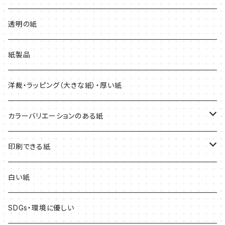
厚紙
マーメイド
透明の紙
紙製品
洋裁・ラッピング（大きな紙）・厚い紙
カラーバリエーションのある紙
赤系
印刷できる紙
青系
レーザープリンター専用
白い紙
黄色系
インクジェットプリンター専用
SDGs・環境に優しい