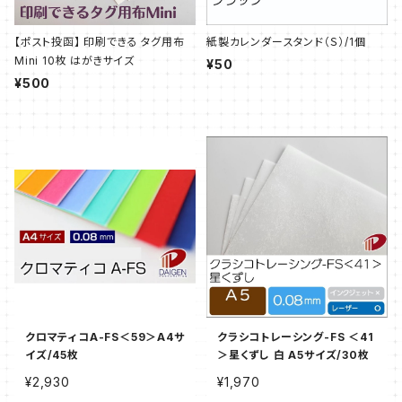
【ポスト投函】 印刷できる タグ用布
紙製カレンダースタンド（Ｓ）/1個
Mini 10枚 はがきサイズ
¥50
¥500
クロマティコA-FS＜59＞A4サ
クラシコトレーシング-FS ＜41
イズ/45枚
＞星くずし 白 A5サイズ/30枚
¥2,930
¥1,970