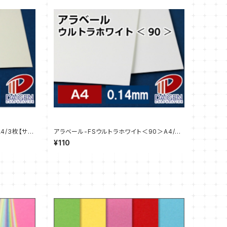
4/3枚【サン
アラベール-FSウルトラホワイト＜90＞A4/3
枚【サンプル販売】
¥110