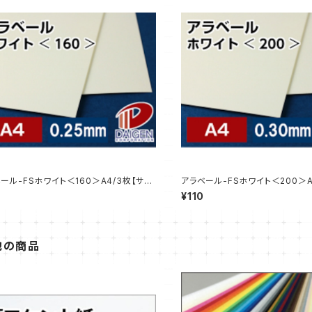
ール-FSホワイト＜160＞A4/3枚【サン
アラベール-FSホワイト＜200＞A
売】
プル販売】
¥110
他の商品