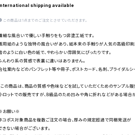
International shipping available
この商品は1点までのご注文とさせていただきます。
繊細な風合いで優しい手触りをもつ非塗工紙です。
画用紙のような独特の風合いがあり、紙本来の手触りが人気の高級印刷
雪のように白い色の紙で、やわらかい雰囲気にぴったりです。
ふんわり系の質感で表裏に違いはありません。
会社案内などのパンフレット等や冊子、ポストカード、名刺、ブライダルシ
【この商品は、商品の質感や色味などを試していただくためのサンプル販
小ロットでの販売ですが、B級品のため凹みや角に折れなどがある場合が
※お願い※
ネコポス対象商品を複数ご注文の場合、厚みの規定超過で同梱発送が
できない場合がございます。