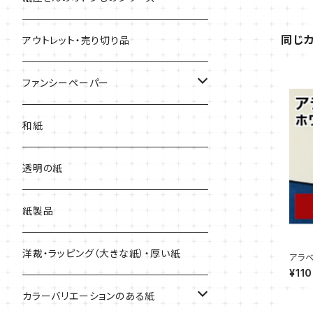
用紙
同じ
アウトレット・売り切り品
上質紙・ヴァンヌーボ
ファンシーペーパー
耐水紙・キャストコート紙・ゼッケン
タント
和紙
和紙・その他
マーメイド
透明の紙
厚紙
紙製品
洋裁・ラッピング（大きな紙）・厚い紙
アラベ
プル販
¥110
カラーバリエーションのある紙