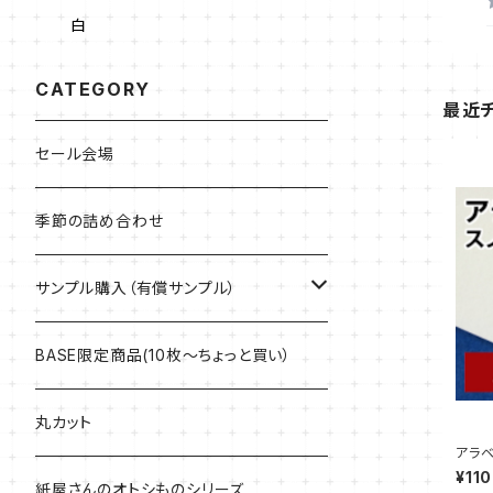
白
CATEGORY
最近
セール会場
季節の詰め合わせ
サンプル購入（有償サンプル）
ケント紙・ぬり絵専用紙
BASE限定商品(10枚～ちょっと買い）
アラベール
丸カット
アラベ
【サン
¥110
マルチプリンター用紙・インクジェット専
紙屋さんのオトシものシリーズ