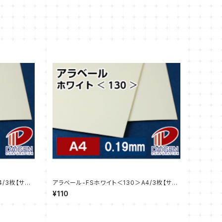
4/3枚【サン
アラベール-FSホワイト＜130＞A4/3枚【サン
プル販売】
¥110