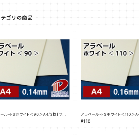
カテゴリの商品
ール-FSホワイト＜90＞A4/3枚【サン
アラベール-FSホワイト＜110＞A
売】
プル販売】
¥110