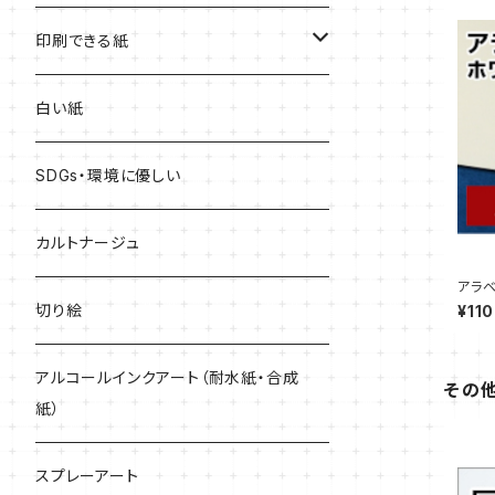
赤系
印刷できる紙
青系
レーザープリンター専用
白い紙
黄色系
インクジェットプリンター専用
SDGs・環境に優しい
緑系
どんなプリンターでも印刷できる
カルトナージュ
アラベ
プル販
紫系
切り絵
¥110
黒・グレー系
アルコールインクアート（耐水紙・合成
その
紙）
キラキラ
スプレーアート