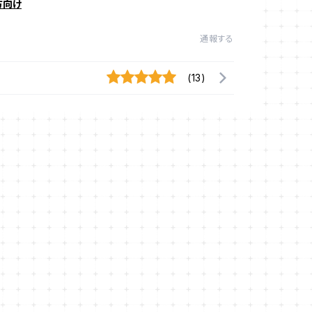
方向け
通報する
(13)