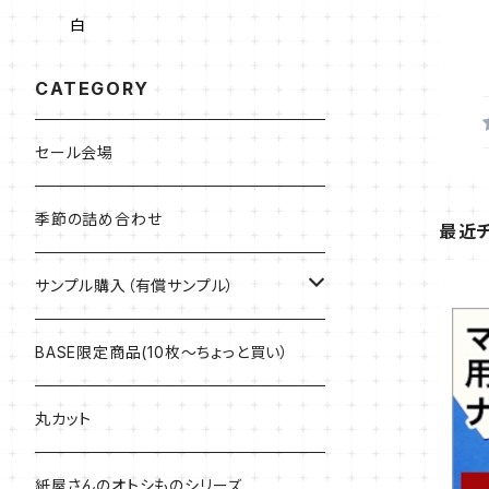
白
CATEGORY
セール会場
季節の詰め合わせ
最近
サンプル購入（有償サンプル）
ケント紙・ぬり絵専用紙
BASE限定商品(10枚～ちょっと買い）
アラベール
丸カット
マルチプリンター用紙・インクジェット専
紙屋さんのオトシものシリーズ