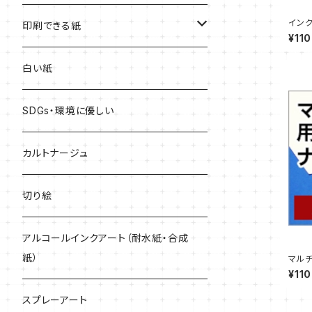
インク
赤系
印刷できる紙
【サン
¥110
青系
レーザープリンター専用
白い紙
黄色系
インクジェットプリンター専用
SDGs・環境に優しい
緑系
どんなプリンターでも印刷できる
カルトナージュ
紫系
切り絵
黒・グレー系
アルコールインクアート（耐水紙・合成
紙）
マルチ
枚【サ
¥110
キラキラ
スプレーアート