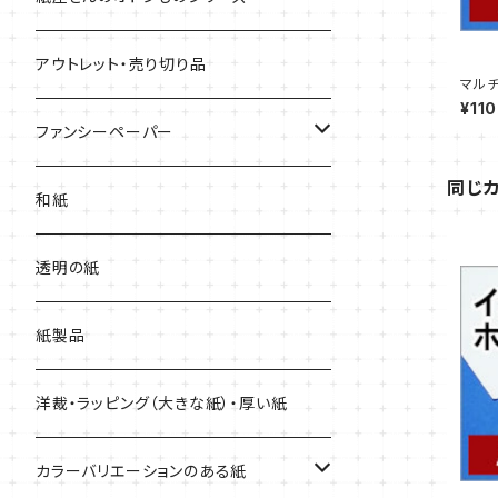
用紙
アウトレット・売り切り品
マルチ
上質紙・ヴァンヌーボ
枚【サ
¥110
ファンシーペーパー
耐水紙・キャストコート紙・ゼッケン
同じ
タント
和紙
和紙・その他
マーメイド
透明の紙
厚紙
紙製品
洋裁・ラッピング（大きな紙）・厚い紙
カラーバリエーションのある紙