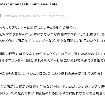
International shipping available
この商品は1点までのご注文とさせていただきます。
あらゆるプリンターに対応したナチュラル色の紙です。
光沢はありませんが、非常になめらかな表面のすべすべした肌触りで、高
名刺や値札、商品タグ、カレンダーなど、様々な用途にご使用いただけます
印刷の種類には様々なものがあるため、それぞれに適した紙を追求してい
マルチプリンター用紙はそれらをカバーし幅広い分野で活躍できる紙です
→こちらの商品は「マシュマロCoC」という銘柄の紙を使用しております
【この商品は、商品の質感や色味などを試していただくためのサンプル販
小ロットでの販売ですが、B級品のため凹みや角に折れなどがある場合が