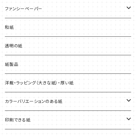
耐水紙・キャストコート紙・ゼッケン
ファンシーペーパー
和紙・その他
タント
和紙
厚紙
マーメイド
透明の紙
紙製品
洋裁・ラッピング（大きな紙）・厚い紙
カラーバリエーションのある紙
赤系
印刷できる紙