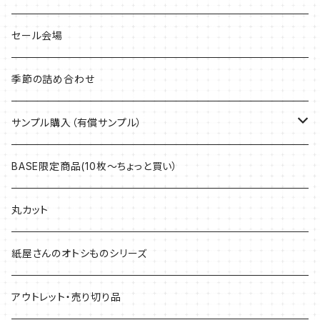
セール会場
季節の詰め合わせ
サンプル購入（有償サンプル）
ケント紙・ぬり絵専用紙
BASE限定商品(10枚～ちょっと買い）
アラベール
丸カット
マルチプリンター用紙・インクジェット専用紙
紙屋さんのオトシものシリーズ
上質紙・ヴァンヌーボ
アウトレット・売り切り品