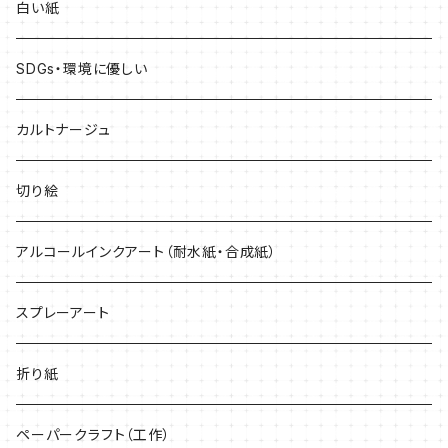
青系
レーザープリンター専用
白い紙
黄色系
インクジェットプリンター専用
SDGs・環境に優しい
緑系
どんなプリンターでも印刷できる
カルトナージュ
紫系
切り絵
黒・グレー系
アルコールインクアート（耐水紙・合成紙）
キラキラ
スプレーアート
折り紙
ペーパークラフト（工作）