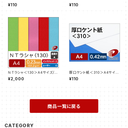
130＞A4 /3枚【サンプル販売】
＞A4/3枚【サンプル販売】
¥110
¥110
ＮＴラシャ＜130＞A4サイズ/5
厚口ケント紙＜310＞A4サイ
0枚
ズ/3枚【サンプル販売】
¥2,000
¥110
商品一覧に戻る
CATEGORY