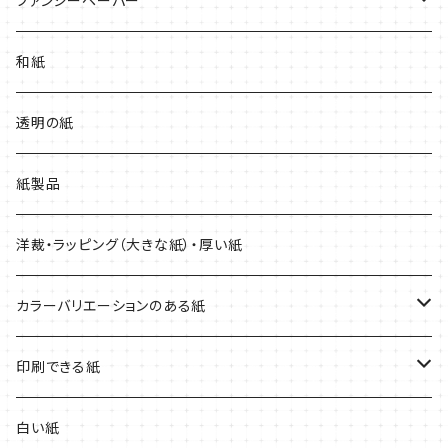
ファンシーペーパー
和紙・その他
タント
和紙
厚紙
マーメイド
透明の紙
紙製品
洋裁・ラッピング（大きな紙）・厚い紙
カラーバリエーションのある紙
赤系
印刷できる紙
青系
レーザープリンター専用
白い紙