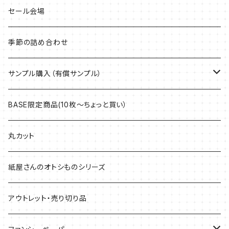
セール会場
季節の詰め合わせ
サンプル購入（有償サンプル）
ケント紙・ぬり絵専用紙
BASE限定商品(10枚～ちょっと買い）
アラベール
丸カット
マルチプリンター用紙・インクジェット専用紙
紙屋さんのオトシものシリーズ
上質紙・ヴァンヌーボ
アウトレット・売り切り品
耐水紙・キャストコート紙・ゼッケン