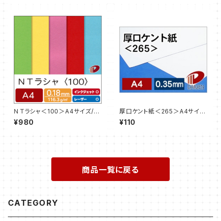
ＮＴラシャ＜100＞A4サイズ/10
厚口ケント紙＜265＞A4サイ
枚
ズ/3枚【サンプル販売】
¥980
¥110
商品一覧に戻る
CATEGORY