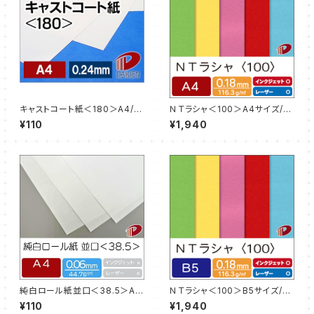
キャストコート紙＜180＞A4/3
ＮＴラシャ＜100＞A4サイズ/5
枚【サンプル販売】
0枚
¥110
¥1,940
純白ロール紙並口＜38.5＞A4
ＮＴラシャ＜100＞B5サイズ/8
サイズ/3枚【サンプル販売】
0枚
¥110
¥1,940