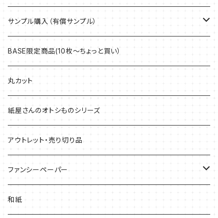
サンプル購入（有償サンプル）
ケント紙・ぬり絵専用紙
BASE限定商品(10枚～ちょっと買い）
アラベール
丸カット
マルチプリンター用紙・インクジェット専用紙
紙屋さんのオトシものシリーズ
上質紙・ヴァンヌーボ
アウトレット・売り切り品
耐水紙・キャストコート紙・ゼッケン
ファンシーペーパー
和紙・その他
タント
和紙