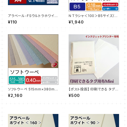
アラベール-FSウルトラホワイト
ＮＴラシャ＜100＞B5サイズ/8
＜90＞A4/3枚【サンプル販売】
0枚
¥110
¥1,940
ソフトウーペ 515mm×380mm
【ポスト投函】 印刷できる タグ用
サイズ/4枚
布 Mini 10枚 はがきサイズ
¥2,160
¥500